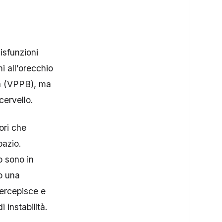
isfunzioni
i all’orecchio
na (VPPB), ma
cervello.
ori che
pazio.
o sono in
do una
percepisce e
i instabilità.