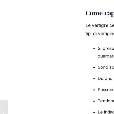
Come capi
Le vertigini c
tipi di vertigin
Si pres
guardare
Sono s
Durano d
Possono
Tendono
Osteopatia
Le indag