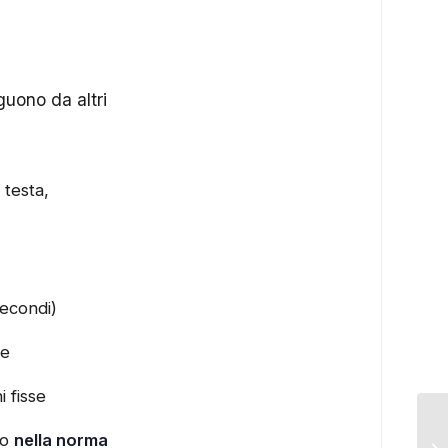
guono da altri
 testa,
secondi)
le
 fisse
no
nella norma