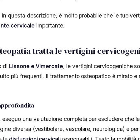
i in questa descrizione, è molto probabile che le tue vert
te cervicale
importante.
teopatia tratta le vertigini cervicogen
o di
Lissone e Vimercate
, le vertigini cervicogeniche s
ulto più frequenti. Il trattamento osteopatico è mirato e s
approfondita
o, eseguo una valutazione completa per escludere che le 
gine diversa (vestibolare, vascolare, neurologica) e per 
e le
disfunzioni cervicali
responsabili. Testo la mobilità 