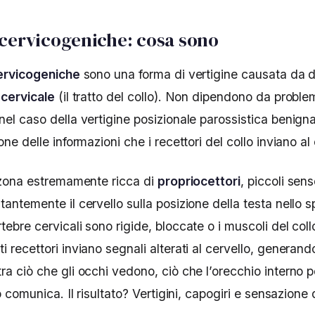
 cervicogeniche: cosa sono
cervicogeniche
sono una forma di vertigine causata da d
 cervicale
(il tratto del collo). Non dipendono da problem
nel caso della vertigine posizionale parossistica benig
one delle informazioni che i recettori del collo inviano al 
a zona estremamente ricca di
propriocettori
, piccoli sens
antemente il cervello sulla posizione della testa nello s
ebre cervicali sono rigide, bloccate o i muscoli del coll
 recettori inviano segnali alterati al cervello, generan
ra ciò che gli occhi vedono, ciò che l’orecchio interno 
o comunica. Il risultato? Vertigini, capogiri e sensazione d