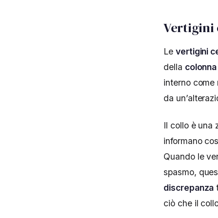
Vertigini
Le
vertigini 
della
colonna
interno come 
da un’alterazi
Il collo è un
informano cost
Quando le vert
spasmo, questi
discrepanza
t
ciò che il coll