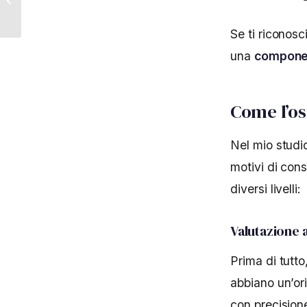
per
Se ti riconosc
Anziani:
una
componen
Mantenere
Come l’os
Mobilità e
Autonomia
Nel mio studi
motivi di cons
dopo i 65
diversi livelli:
Anni
Valutazione 
Prima di tutt
abbiano un’ori
con precision