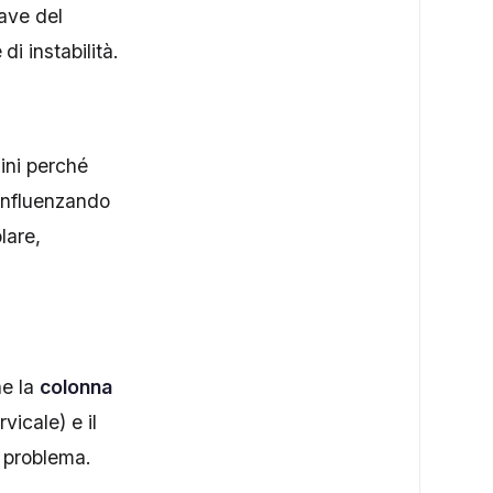
iave del
i instabilità.
ini perché
influenzando
lare,
he la
colonna
vicale) e il
l problema.