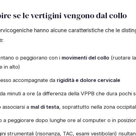
re se le vertigini vengono dal collo
ervicogeniche hanno alcune caratteristiche che le distin
e:
entano o peggiorano con i
movimenti del collo
(ruotare la
 in alto)
pesso accompagnate da
rigidità e dolore cervicale
a minuti a ore (a differenza della VPPB che dura pochi 
 associarsi a
mal di testa
, soprattutto nella zona occipita
 a peggiorare dopo lunghe ore al computer o in posizioni
ini strumentali (risonanza, TAC, esami vestibolari) risulta