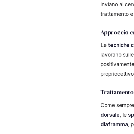
inviano al cer
trattamento e
Approccio c
Le
tecniche c
lavorano sull
positivamente l
propriocettivo
Trattamento
Come sempre in
dorsale
, le
sp
diaframma
, 