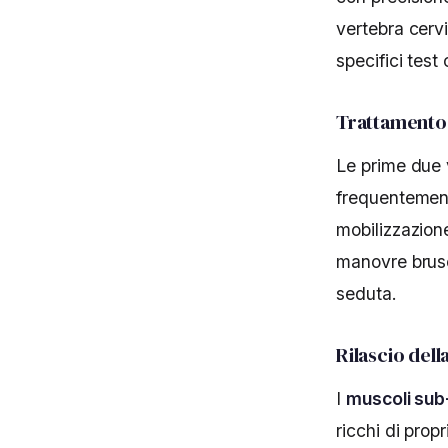
vertebra cervi
specifici test c
Trattamento 
Le prime due 
frequentemente
mobilizzazione
manovre brusc
seduta.
Rilascio del
I
muscoli sub-
ricchi di prop