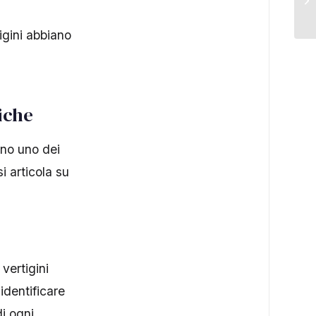
igini abbiano
iche
ono uno dei
i articola su
vertigini
identificare
di ogni