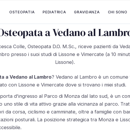
OSTEOPATIA
PEDIATRICA
GRAVIDANZA
CHI SONO
Osteopata a Vedano al Lambr
esca Colle, Osteopata D.O. M.Sc., riceve pazienti da Ved
bro presso i suoi studi di Lissone e Vimercate (a 10 minut
Lissone).
ta a Vedano al Lambro
? Vedano al Lambro è un comune 
ato con Lissone e Vimercate dove si trovano i miei studi.
porta d'ingresso al Parco di Monza dal lato sud, è un co
uno stile di vita attivo grazie alla vicinanza al parco. Tra
i da corsa, ciclismo e camminate, oltre a famiglie con ba
tazioni posturali. La posizione strategica tra Monza e Liss
cessibile.