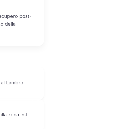
recupero post-
o della
 al Lambro.
lla zona est