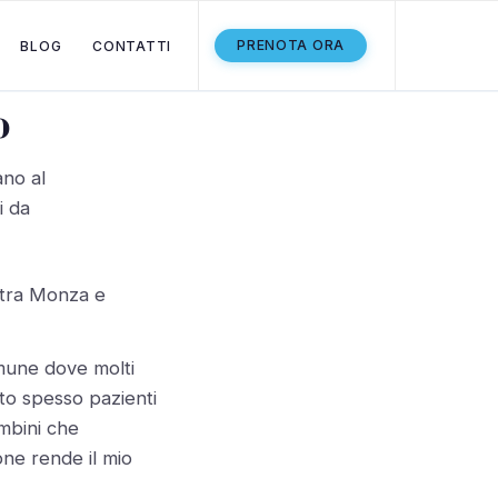
PRENOTA ORA
BLOG
CONTATTI
o
ano al
i da
tra Monza e
mune dove molti
tto spesso pazienti
mbini che
one rende il mio