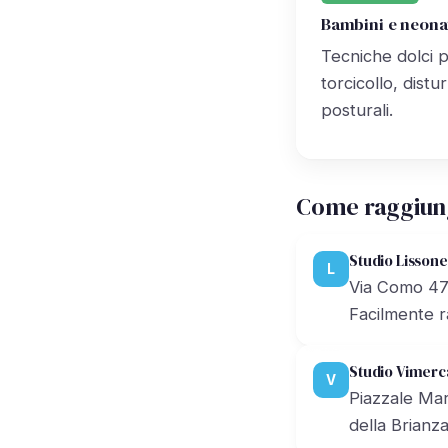
Bambini e neona
Tecniche dolci p
torcicollo, dist
posturali.
Come raggiun
Studio Lissone
L
Via Como 47B
Facilmente r
Studio Vimerc
V
Piazzale Mar
della Brianza