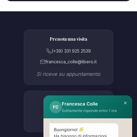
Prenota una visita
(+39) 331 925 2539
francesca_colle@libero.it
Si riceve su appuntamento
Studio Lissone
×
Francesca Colle
FC
Via Como 47B
Solitamente risponde entro 1 ora
Apri in Google Maps
Buongiorno!
Ha bisogno di informazioni