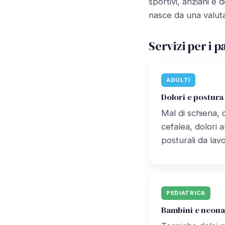
sportivi, anziani e
nasce da una valuta
Servizi per i p
ADULTI
Dolori e postura
Mal di schiena, c
cefalea, dolori ar
posturali da lav
PEDIATRICA
Bambini e neona