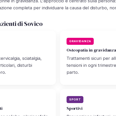
 donne in gravidanza. L'approccio è centrato sulla persona
zione completa per individuare la causa del disturbo, non 
azienti di Sovico
GRAVIDANZA
Osteopatia in gravidanz
ervicalgia, sciatalgia,
Trattamenti sicuri per al
ticolari, disturbi
tensioni in ogni trimestr
oro.
parto.
SPORT
ti
Sportivi