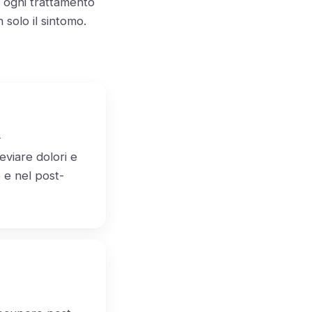
: ogni trattamento
solo il sintomo.
a
leviare dolori e
e e nel post-