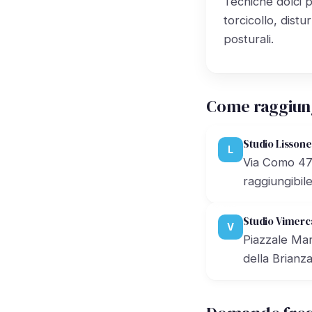
Tecniche dolci p
torcicollo, dist
posturali.
Come raggiun
Studio Lissone
L
Via Como 47B
raggiungibil
Studio Vimerc
V
Piazzale Mar
della Brianza