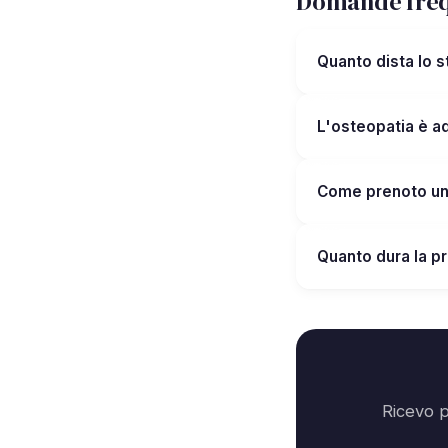
Domande freq
Quanto dista lo 
L'osteopatia è ad
Come prenoto u
Quanto dura la pr
Ricevo p