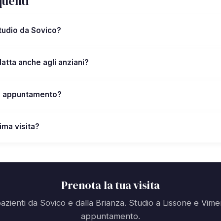
uenti
studio da Sovico?
atta anche agli anziani?
n appuntamento?
ima visita?
Prenota la tua visita
azienti da Sovico e dalla Brianza. Studio a Lissone e Vime
appuntamento.