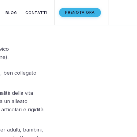
PRENOTA ORA
BLOG
CONTATTI
vico
ne).
, ben collegato
lità della vita
ia un alleato
ticolari e rigidità,
er adulti, bambini,