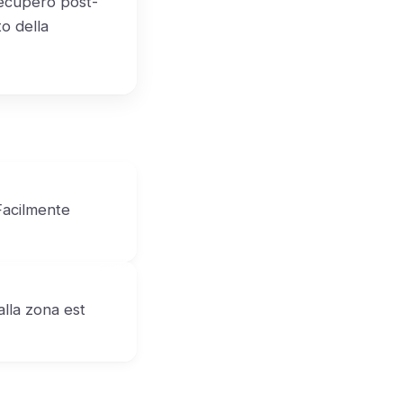
recupero post-
o della
Facilmente
lla zona est