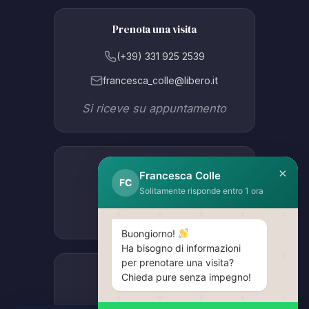
Prenota una visita
(+39) 331 925 2539
francesca_colle@libero.it
Si riceve su appuntamento
Studio Lissone
×
Francesca Colle
FC
Via Como 47B
Solitamente risponde entro 1 ora
Apri in Google Maps
Buongiorno!
Ha bisogno di informazioni
per prenotare una visita?
Studio Vimercate
Chieda pure senza impegno!
Piazzale Marconi 7D