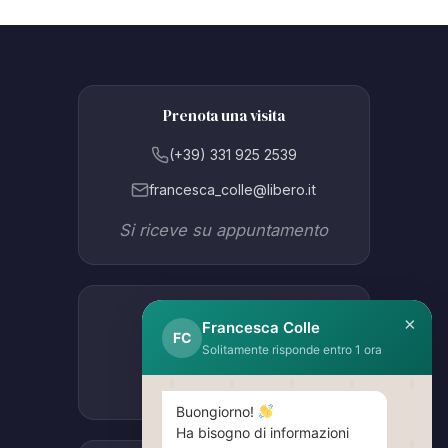
Prenota una visita
(+39) 331 925 2539
francesca_colle@libero.it
Si riceve su appuntamento
Studio Lissone
×
Francesca Colle
FC
Via Como 47B
Solitamente risponde entro 1 ora
Apri in Google Maps
Buongiorno!
Ha bisogno di informazioni