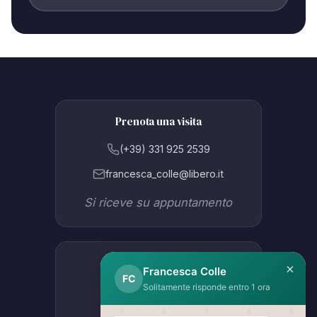
Prenota una visita
(+39) 331 925 2539
francesca_colle@libero.it
Si riceve su appuntamento
Studio Lissone
×
Francesca Colle
FC
Via Como 47B
Solitamente risponde entro 1 ora
Apri in Google Maps