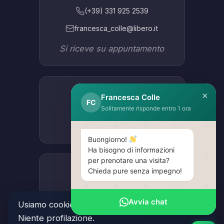
(+39) 331 925 2539
francesca_colle@libero.it
Si riceve su appuntamento
Studio Lissone
×
Francesca Colle
FC
Via Como 47B
Solitamente risponde entro 1 ora
Apri in Google Maps
Buongiorno!
Ha bisogno di informazioni
per prenotare una visita?
Studio Vimercate
Chieda pure senza impegno!
Piazzale Marconi 7D
Avvia chat
Usiamo cookie tecnici e statistiche anonime.
Apri in Google Maps
Niente profilazione.